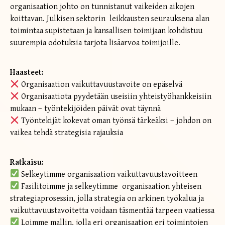
organisaation johto on tunnistanut vaikeiden aikojen
koittavan. Julkisen sektorin leikkausten seurauksena alan
toimintaa supistetaan ja kansallisen toimijaan kohdistuu
suurempia odotuksia tarjota lisäarvoa toimijoille.
Haasteet:
Organisaation vaikuttavuustavoite on epäselvä
Organisaatiota pyydetään useisiin yhteistyöhankkeisiin
mukaan – työntekijöiden päivät ovat täynnä
Työntekijät kokevat oman työnsä tärkeäksi – johdon on
vaikea tehdä strategisia rajauksia
Ratkaisu:
Selkeytimme organisaation vaikuttavuustavoitteen
Fasilitoimme ja selkeytimme organisaation yhteisen
strategiaprosessin, jolla strategia on arkinen työkalua ja
vaikuttavuustavoitetta voidaan täsmentää tarpeen vaatiessa
Loimme mallin, jolla eri organisaation eri toimintojen