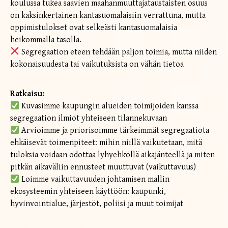
koulussa tukea saavien maahanmuuttajataustaisten osuus
on kaksinkertainen kantasuomalaisiin verrattuna, mutta
oppimistulokset ovat selkeästi kantasuomalaisia
heikommalla tasolla.
Segregaation eteen tehdään paljon toimia, mutta niiden
kokonaisuudesta tai vaikutuksista on vähän tietoa
Ratkaisu:
Kuvasimme kaupungin alueiden toimijoiden kanssa
segregaation ilmiöt yhteiseen tilannekuvaan
Arvioimme ja priorisoimme tärkeimmät segregaatiota
ehkäisevät toimenpiteet: mihin niillä vaikutetaan, mitä
tuloksia voidaan odottaa lyhyehköllä aikajänteellä ja miten
pitkän aikaväliin ennusteet muuttuvat (vaikuttavuus)
Loimme vaikuttavuuden johtamisen mallin
ekosysteemin yhteiseen käyttöön: kaupunki,
hyvinvointialue, järjestöt, poliisi ja muut toimijat