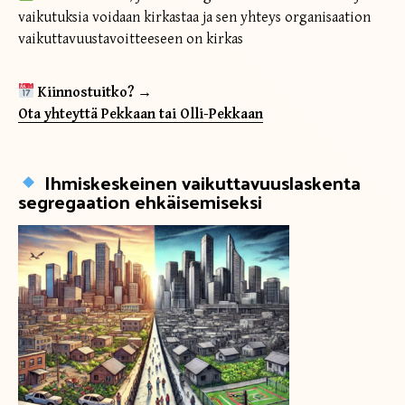
vaikutuksia voidaan kirkastaa ja sen yhteys organisaation
vaikuttavuustavoitteeseen on kirkas
Kiinnostuitko? →
Ota yhteyttä Pekkaan tai Olli-Pekkaan
Ihmiskeskeinen vaikuttavuuslaskenta
segregaation ehkäisemiseksi