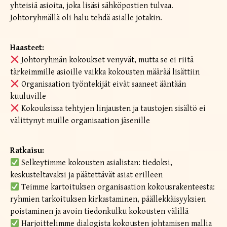
yhteisiä asioita, joka lisäsi sähköpostien tulvaa.
Johtoryhmällä oli halu tehdä asialle jotakin.
Haasteet:
Johtoryhmän kokoukset venyvät, mutta se ei riitä
tärkeimmille asioille vaikka kokousten määrää lisättiin
Organisaation työntekijät eivät saaneet ääntään
kuuluville
Kokouksissa tehtyjen linjausten ja taustojen sisältö ei
välittynyt muille organisaation jäsenille
Ratkaisu:
Selkeytimme kokousten asialistan: tiedoksi,
keskusteltavaksi ja päätettävät asiat erilleen
Teimme kartoituksen organisaation kokousrakenteesta:
ryhmien tarkoituksen kirkastaminen, päällekkäisyyksien
poistaminen ja avoin tiedonkulku kokousten välillä
Harjoittelimme dialogista kokousten johtamisen mallia