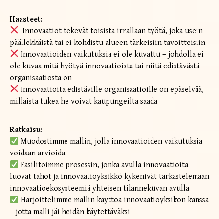
Haasteet:
Innovaatiot tekevät toisista irrallaan työtä, joka usein
päällekkäistä tai ei kohdistu alueen tärkeisiin tavoitteisiin
Innovaatioiden vaikutuksia ei ole kuvattu – johdolla ei
ole kuvaa mitä hyötyä innovaatioista tai niitä edistävästä
organisaatiosta on
Innovaatioita edistäville organisaatioille on epäselvää,
millaista tukea he voivat kaupungeilta saada
Ratkaisu:
Muodostimme mallin, jolla innovaatioiden vaikutuksia
voidaan arvioida
Fasilitoimme prosessin, jonka avulla innovaatioita
luovat tahot ja innovaatioyksikkö kykenivät tarkastelemaan
innovaatioekosysteemiä yhteisen tilannekuvan avulla
Harjoittelimme mallin käyttöä innovaatioyksikön kanssa
– jotta malli jäi heidän käytettäväksi