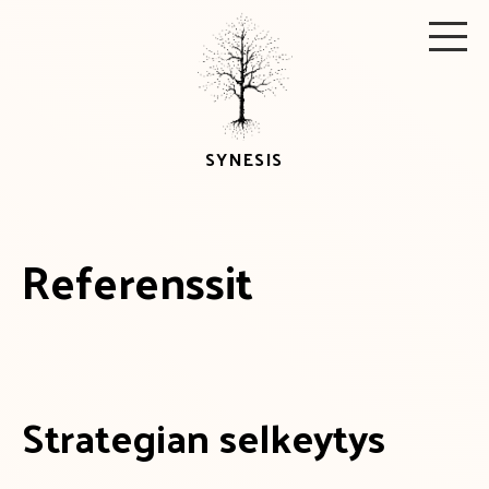
Skip
Men
to
content
SYNESIS
Referenssit
Strategian selkeytys