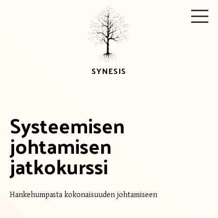
Skip
Men
to
content
SYNESIS
Systeemisen
johtamisen
jatkokurssi
Hankehumpasta kokonaisuuden johtamiseen