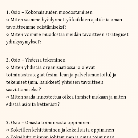
1. Osio – Kokonaisuuden muodostaminen
○ Miten saamme hyödynnettyä kaikkien ajatuksia oman
tavoitteemme edistämiseksi?
○ Miten voimme muodostaa meidän tavoitteen strategiset
ydinkysymykset?
2. Osio – Yhdessä tekeminen
○ Miten yhdistää organisaatiossa jo olevat
toimintastrategiat (esim. lean ja palvelumuotoilu) ja
tekemiset (mm. hankkeet) yhteisen tavoitteen
saavuttamiseksi?
○ Miten saada innostettua oikea ihmiset mukaan ja miten
edistää asioita ketterästi?
3. Osio – Omasta toiminnasta oppiminen
○ Kokeillen kehittäminen ja kokeiluista oppiminen
○ Kokeilutoiminnan johtaminen ja oman toiminnan