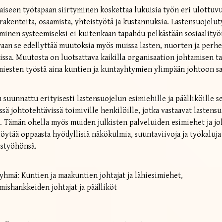
iseen työtapaan siirtyminen koskettaa lukuisia työn eri ulottuvu
 rakenteita, osaamista, yhteistyötä ja kustannuksia. Lastensuojelut
inen systeemiseksi ei kuitenkaan tapahdu pelkästään sosiaalityo
ä vaan se edellyttää muutoksia myös muissa lasten, nuorten ja perh
issa. Muutosta on luotsattava kaikilla organisaation johtamisen ta
imiesten työstä aina kuntien ja kuntayhtymien ylimpään johtoon s
suunnattu erityisesti lastensuojelun esimiehille ja päälliköille se
sä johtotehtävissä toimiville henkilöille, jotka vastaavat lastens
a. Tämän ohella myös muiden julkisten palveluiden esimiehet ja jo
öytää oppaasta hyödyllisiä näkökulmia, suuntaviivoja ja työkalu
työhönsä.
hmä: Kuntien ja maakuntien johtajat ja lähiesimiehet,
mishankkeiden johtajat ja päälliköt