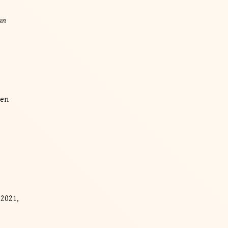
un
men
/2021,