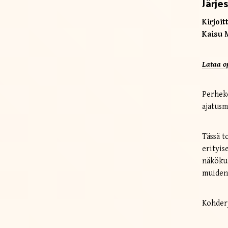
Järje
Kirjoitt
Kaisu 
Lataa o
Perheke
ajatusm
Tässä
erityis
näköku
muiden 
Kohdery