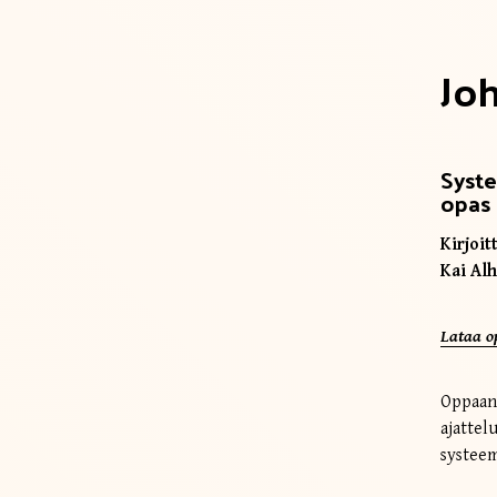
Jo
Syste
opas 
Kirjoitt
Kai Al
Lataa o
Oppaan 
ajattel
systeem