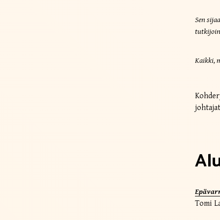
Sen sij
tutkijoin
Kaikki, 
Kohdery
johtaja
Alu
Epävarm
Tomi La