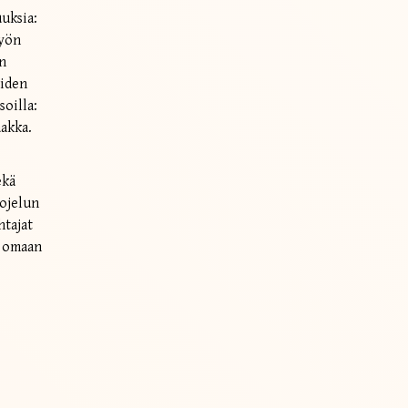
uksia:
yön
̈n
eiden
soilla:
aakka.
kä
uojelun
htajat
ja omaan