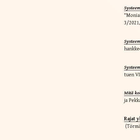
Systeem
“Monial
3/2021,
Systeem
hankkee
Systeem
tuen VI
Mitä kok
ja Pekk
Rajat 
(Törmä