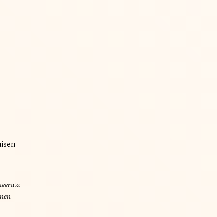
aisen
neerata
nnen