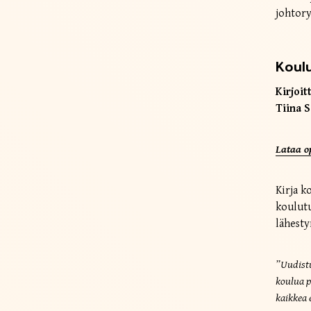
johtor
Koulu
Kirjoitt
Tiina S
Lataa o
Kirja k
koulutu
lähesty
”Uudistu
koulua p
kaikkea 