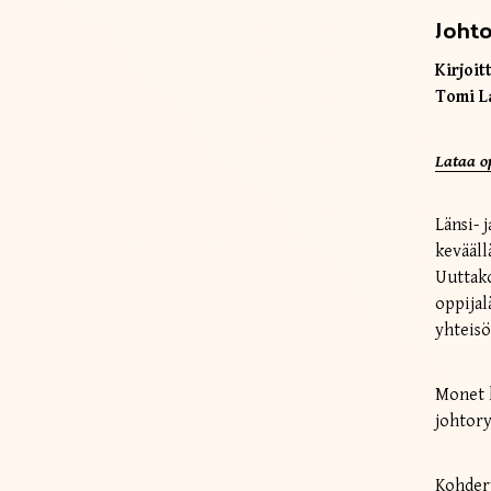
Joht
Kirjoitt
Tomi L
Lataa o
Länsi- 
kevääl
Uuttak
oppijal
yhteisö
Monet k
johtory
Kohdery