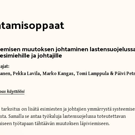
htamisoppaat
emisen muutoksen johtaminen lastensuojelussa
esimiehille ja johtajille
ajat:
hanen, Pekka Lavila, Marko Kangas, Tomi Lamppula & Päivi Pet
pas käyttöösi
tarkoitus on lisätä esimiesten ja johtajien ymmärrystä systeemises
usta. Samalla se antaa työkaluja lastensuojelussa toteutettavan
iseen työtapaan tähtäävän muutoksen läpiviemiseen.