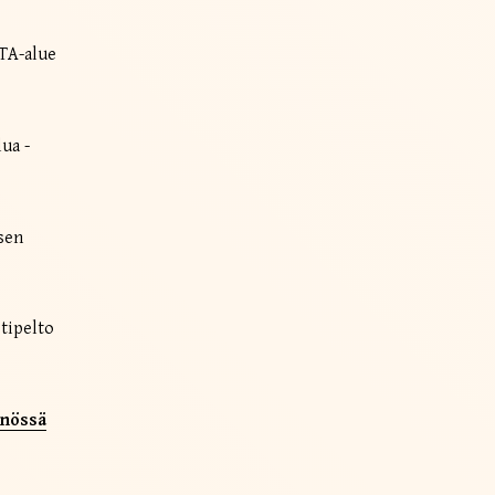
YTA-alue
ua -
sen
tipelto
nnössä