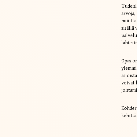
Uudenla
arvoja,
muuttam
sisäll
palvelu
lähies
Opas on 
ylemmis
asioist
voivat l
johtamis
Kohdery
kehittä