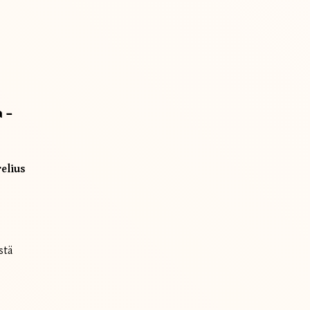
 –
relius
tä