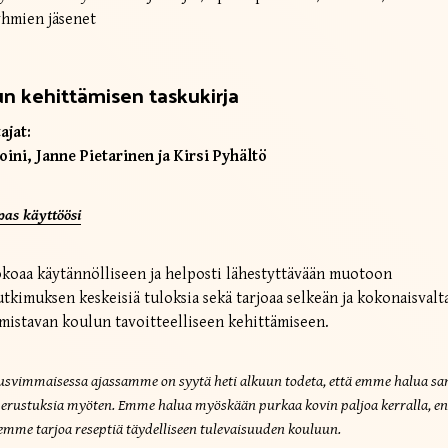
yhmien jäsenet
n kehittämisen taskukirja
ajat:
oini, Janne Pietarinen ja Kirsi Pyhältö
pas käyttöösi
okoaa käytännölliseen ja helposti lähestyttävään muotoon
tkimuksen keskeisiä tuloksia sekä tarjoaa selkeän ja kokonaisvalt
mistavan koulun tavoitteelliseen kehittämiseen.
svimmaisessa ajassamme on syytä heti alkuun todeta, että emme halua sa
erustuksia myöten. Emme halua myöskään purkaa kovin paljoa kerralla, e
emme tarjoa reseptiä täydelliseen tulevaisuuden kouluun.