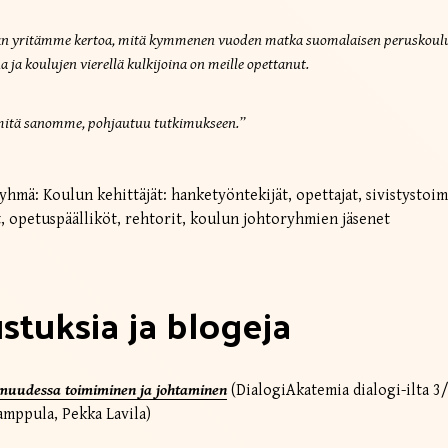
aan yritämme kertoa, mitä kymmenen vuoden matka suomalaisen peruskoul
a ja koulujen vierellä kulkijoina on meille opettanut.
mitä sanomme, pohjautuu tutkimukseen.”
hmä: Koulun kehittäjät: hanketyöntekijät, opettajat, sivistystoi
t, opetuspäälliköt, rehtorit, koulun johtoryhmien jäsenet
stuksia ja blogeja
uudessa toimiminen ja johtaminen
(DialogiAkatemia dialogi-ilta 3
mppula, Pekka Lavila)