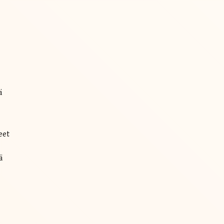
ä
eet
ä