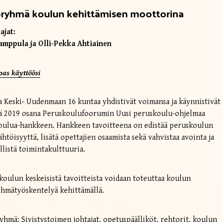
oryhmä koulun kehittämisen moottorina
ajat:
amppula ja Olli-Pekka Ahtiainen
pas käyttöösi
ja Keski- Uudenmaan 16 kuntaa yhdistivät voimansa ja käynnistivät
lä 2019 osana Peruskoulufoorumin Uusi peruskoulu-ohjelmaa
oulua-hankkeen. Hankkeen tavoitteena on edistää peruskoulun
ähtöisyyttä, lisätä opettajien osaamista sekä vahvistaa avointa ja
llistä toimintakulttuuria.
oulun keskeisistä tavoitteista voidaan toteuttaa koulun
hmätyöskentelyä kehittämällä.
hmä: Sivistystoimen johtajat, opetuspäälliköt, rehtorit, koulun