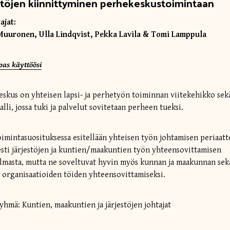
stöjen kiinnittyminen perhekeskustoimintaan
ajat:
Muuronen, Ulla Lindqvist, Pekka Lavila & Tomi Lamppula
pas käyttöösi
skus on yhteisen lapsi- ja perhetyön toiminnan viitekehikko sek
alli, jossa tuki ja palvelut sovitetaan perheen tueksi.
 toimintasuosituksessa esitellään yhteisen työn johtamisen periaatt
esti järjestöjen ja kuntien/maakuntien työn yhteensovittamisen
lmasta, mutta ne soveltuvat hyvin myös kunnan ja maakunnan sek
organisaatioiden töiden yhteensovittamiseksi.
hmä: Kuntien, maakuntien ja järjestöjen johtajat