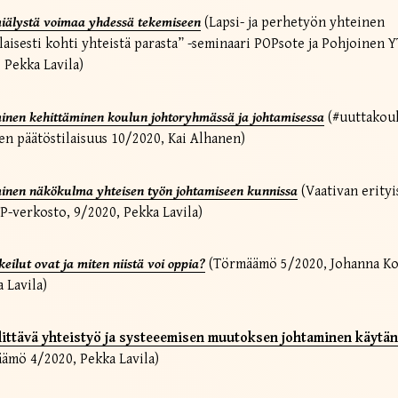
iälystä voimaa yhdessä tekemiseen
(Lapsi- ja perhetyön yhteinen
aisesti kohti yhteistä parasta” -seminaari POPsote ja Pohjoinen 
 Pekka Lavila)
inen kehittäminen koulun johtoryhmässä ja johtamisessa
(#uuttakoul
n päätöstilaisuus 10/2020, Kai Alhanen)
inen näkökulma yhteisen työn johtamiseen kunnissa
(Vaativan erityi
P-verkosto, 9/2020, Pekka Lavila)
eilut ovat ja miten niistä voi oppia?
(Törmäämö 5/2020, Johanna Ko
a Lavila)
ylittävä yhteistyö ja systeeemisen muutoksen johtaminen käytä
ämö 4/2020, Pekka Lavila)