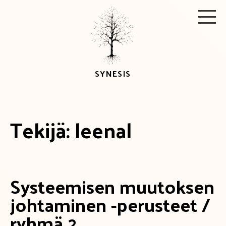
Skip
Men
to
content
SYNESIS
Tekijä:
leenal
Systeemisen muutoksen
johtaminen -perusteet /
ryhmä 2