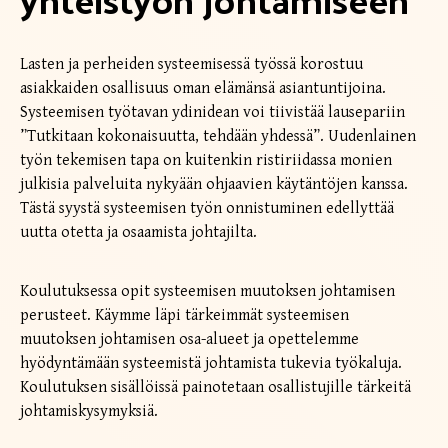
Lasten ja perheiden systeemisessä työssä korostuu
asiakkaiden osallisuus oman elämänsä asiantuntijoina.
Systeemisen työtavan ydinidean voi tiivistää lausepariin
”Tutkitaan kokonaisuutta, tehdään yhdessä”. Uudenlainen
työn tekemisen tapa on kuitenkin ristiriidassa monien
julkisia palveluita nykyään ohjaavien käytäntöjen kanssa.
Tästä syystä systeemisen työn onnistuminen edellyttää
uutta otetta ja osaamista johtajilta.
Koulutuksessa opit systeemisen muutoksen johtamisen
perusteet. Käymme läpi tärkeimmät systeemisen
muutoksen johtamisen osa-alueet ja opettelemme
hyödyntämään systeemistä johtamista tukevia työkaluja.
Koulutuksen sisällöissä painotetaan osallistujille tärkeitä
johtamiskysymyksiä.